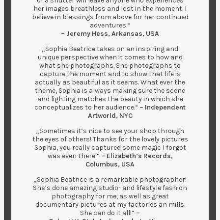
of a shutter will leave anyone who experiences
her images breathless and lost in the moment. I
believe in blessings from above for her continued
adventures.“
– Jeremy Hess, Arkansas, USA
„Sophia Beatrice takes on an inspiring and
unique perspective when it comes to how and
what she photographs. She photographs to
capture the moment and to show that life is
actually as beautiful as it seems. What ever the
theme, Sophia is always making sure the scene
and lighting matches the beauty in which she
conceptualizes to her audience.“
– Independent
Artworld, NYC
„Sometimes it’s nice to see your shop through
the eyes of others! Thanks for the lovely pictures
Sophia, you really captured some magic I forgot
was even there!“
– Elizabeth’s Records,
Columbus, USA
„Sophia Beatrice is a remarkable photographer!
She’s done amazing studio- and lifestyle fashion
photography for me, as well as great
documentary pictures at my factories an mills.
She can do it all!“
–