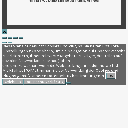
Robert W. Stolz Loden Jackets, Vienna
Diese Website benutzt Cookies und Plugins. Sie helfen uns, Ihre
Einstellungen zu speichern, um die Navigation auf unserer Website
zu erleichtern, Ihnen relevante Angebote zu zeigen, das Teilen auf
sozialen Netzwerken zu ermöglichen
und uns zu warnen, wenn die Website langsam oder instabil ist.
Mit Klick auf "OK" stimmen Sie der Verwendung der Cookies und
Plugins gemäß unseren Datenschutzbestimmungen zu.
OK
Ablehnen
Datenschutzerklärung