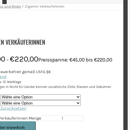
os und Bilder
/ Zigarren Verkäuferinnen
EN VERKÄUFERINNEN
00
€
220,00
–
Preisspanne: €45,00 bis €220,00
euerbefreit gemäß UStG §6
and
ca. 10 Werktage
ngen in Nicht-EU-Länder können zusätzliche Zölle, Steuern und Gebühren
Zurücksetzen
 Verkäuferinnen Menge
 den Warenkorb