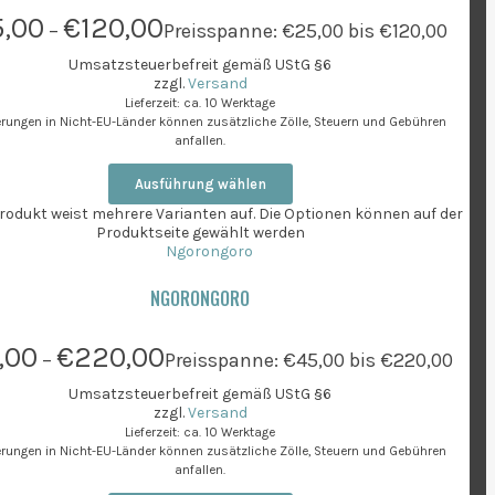
,00
€
120,00
–
Preisspanne: €25,00 bis €120,00
Umsatzsteuerbefreit gemäß UStG §6
zzgl.
Versand
Lieferzeit: ca. 10 Werktage
ferungen in Nicht-EU-Länder können zusätzliche Zölle, Steuern und Gebühren
anfallen.
Ausführung wählen
rodukt weist mehrere Varianten auf. Die Optionen können auf der
Produktseite gewählt werden
NGORONGORO
,00
€
220,00
–
Preisspanne: €45,00 bis €220,00
Umsatzsteuerbefreit gemäß UStG §6
zzgl.
Versand
Lieferzeit: ca. 10 Werktage
ferungen in Nicht-EU-Länder können zusätzliche Zölle, Steuern und Gebühren
anfallen.