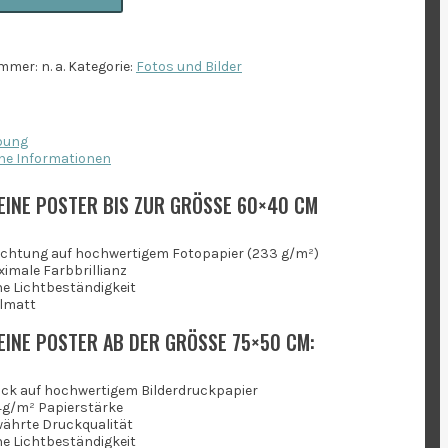
ummer:
n. a.
Kategorie:
Fotos und Bilder
bung
he Informationen
INE POSTER BIS ZUR GRÖSSE 60×40 CM
ichtung auf hochwertigem Fotopapier (233 g/m²)
imale Farbbrillianz
e Lichtbeständigkeit
lmatt
EINE POSTER AB DER GRÖSSE 75×50 CM:
ck auf hochwertigem Bilderdruckpapier
g/m² Papierstärke
ährte Druckqualität
e Lichtbeständigkeit